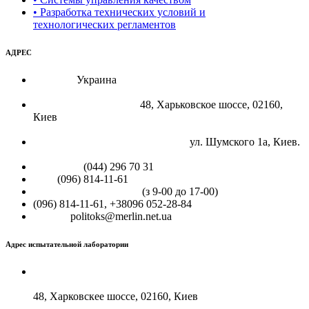
• Разработка технических условий и
технологических регламентов
АДРЕС
Страна:
Украина
Юридический адрес:
48, Харьковское шоссе, 02160,
Киев
Фактическое местоположение:
ул. Шумского 1а, Киев.
Тел./факс
(044) 296 70 31
моб.
(096) 814-11-61
Телефон для справок
(з 9-00 до 17-00)
(096) 814-11-61, +38096 052-28-84
E-mail:
politoks@merlin.net.ua
Адрес испытательной лаборатории
"НИЦ оценки соответствия показателям
безопасности изделий медицинского назначения":
48, Харковскее шоссе, 02160, Киев